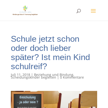
Schule jetzt schon
oder doch lieber
später? Ist mein Kind
schulreif?
Juli 11, 2018
|
Beziehung und Bindung
,
Scheidungskinder begleiten
|
0 Kommentare