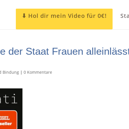
Hol dir mein Video für 0€!
St
ie der Staat Frauen alleinläss
d Bindung
|
0 Kommentare